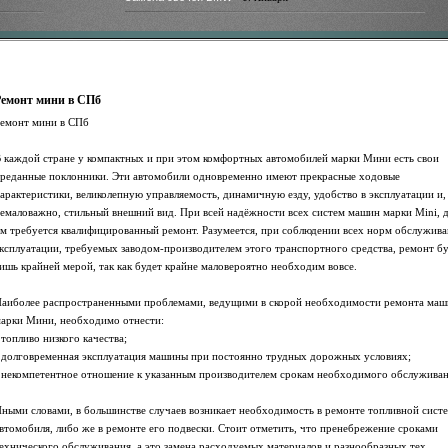
Ремонт мини в СПб
емонт мини в СПб
 каждой стране у компактных и при этом комфортных автомобилей марки Мини есть свои
реданные поклонники. Эти автомобили одновременно имеют прекрасные ходовые
арактеристики, великолепную управляемость, динамичную езду, удобство в эксплуатации и,
емаловажно, стильный внешний вид. При всей надёжности всех систем машин марки Mini, 
м требуется квалифицированный ремонт. Разумеется, при соблюдении всех норм обслужива
ксплуатации, требуемых заводом-производителем этого транспортного средства, ремонт б
ишь крайней мерой, так как будет крайне маловероятно необходим вовсе.
аиболее распространенными проблемами, ведущими в скорой необходимости ремонта маш
арки Мини, необходимо отнести:
 топливо низкого качества;
 долговременная эксплуатация машины при постоянно трудных дорожных условиях;
 некомпетентное отношение к указанным производителем срокам необходимого обслуживан
ными словами, в большинстве случаев возникает необходимость в ремонте топливной сист
втомобиля, либо же в ремонте его подвески. Стоит отметить, что пренебрежение сроками
ехнического обслуживания, а это замена расходуемых материалов и разнообразных тех.