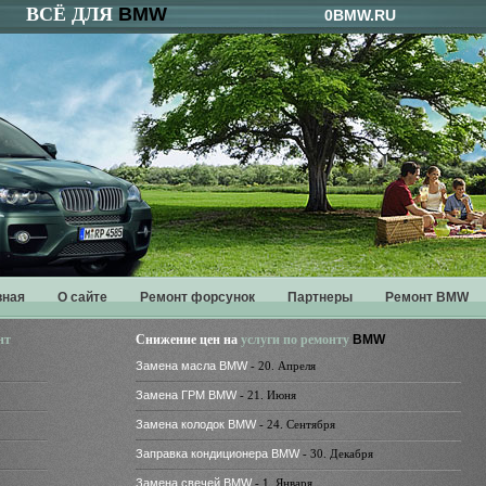
ВСЁ ДЛЯ
BMW
0BMW.RU
вная
О сайте
Ремонт форсунок
Партнеры
Ремонт BMW
нт
Снижение цен на
услуги по ремонту
BMW
Замена масла BMW
- 20. Апреля
Замена ГРМ BMW
- 21. Июня
Замена колодок BMW
- 24. Сентября
Заправка кондиционера BMW
- 30. Декабря
Замена свечей BMW
- 1. Января