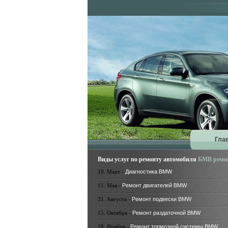
Гла
Виды услуг по ремонту автомобиля
БМВ ремо
10. Март -
Диагностика BMW
11. Мая -
Ремонт двигателей BMW
31. Августа -
Ремонт подвески BMW
15. Октября -
Ремонт раздаточной BMW
18. Ноября -
Ремонт тормозной системы BMW