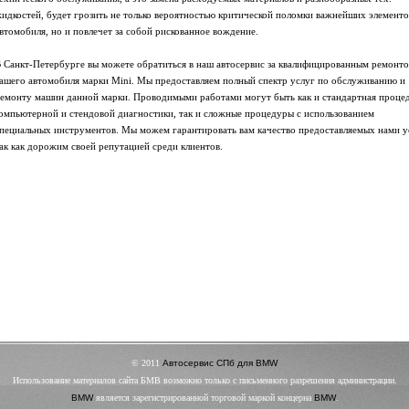
идкостей, будет грозить не только вероятностью критической поломки важнейших элементо
втомобиля, но и повлечет за собой рискованное вождение.
 Санкт-Петербурге вы можете обратиться в наш автосервис за квалифицированным ремонт
ашего автомобиля марки Mini. Мы предоставляем полный спектр услуг по обслуживанию и
емонту машин данной марки. Проводимыми работами могут быть как и стандартная проце
омпьютерной и стендовой диагностики, так и сложные процедуры с использованием
пециальных инструментов. Мы можем гарантировать вам качество предоставляемых нами у
ак как дорожим своей репутацией среди клиентов.
© 2011
Автосервис СПб для BMW
Использование материалов сайта БМВ возможно только с письменного разрешения администрации.
BMW
является зарегистрированной торговой маркой концерна
BMW
.