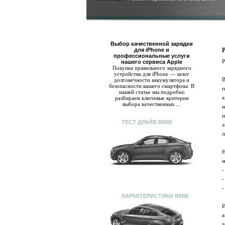
Выбор качественной зарядки
для iPhone и
профессиональные услуги
Р
нашего сервиса Apple
Покупка правильного зарядного
устройства для iPhone — залог
В
долговечности аккумулятора и
безопасности вашего смартфона. В
п
нашей статье мы подробно
х
разбираем ключевые критерии
выбора качественных ...
н
и
ТЕСТ ДРАЙВ BMW
э
л
Н
м
-
-
-
ХАРАКТЕРИСТИКИ BMW
И
а
т