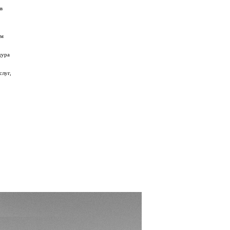
в
ом
дура
слуг,