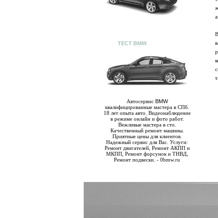
ж
а
В
в
ТЕСТ BMW
р
к
с
т
Автосервис
BMW
квалифицированные мастера в СПб.
18 лет опыта авто. Видеонаблюдение
в режиме онлайн и фото работ.
Вежливые мастера в сто.
Качественный ремонт машины.
Приятные цены для клиентов.
Надежный сервис для Вас. Услуги:
Ремонт двигателей, Ремонт АКПП и
МКПП, Ремонт форсунок и ТНВД,
Ремонт подвески. - 0bmw.ru