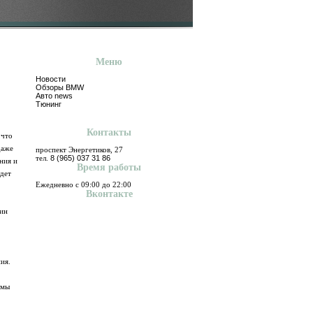
Меню
Новости
Обзоры BMW
Авто news
Тюнинг
Контакты
 что
даже
проспект Энергетиков, 27
тел.
8 (965) 037 31 86
ния и
Время работы
удет
Ежедневно с 09:00 до 22:00
Вконтакте
ин
ия.
емы