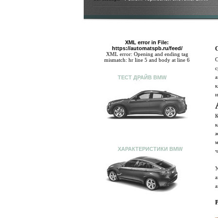
XML error in File:
https://automatspb.ru/feed/
XML error: Opening and ending tag
С
mismatch: hr line 5 and body at line 6
с
а
ТЕСТ ДРАЙВ BMW
к
и
К
к
ж
м
ХАРАКТЕРИСТИКИ BMW
ч
У
а
а