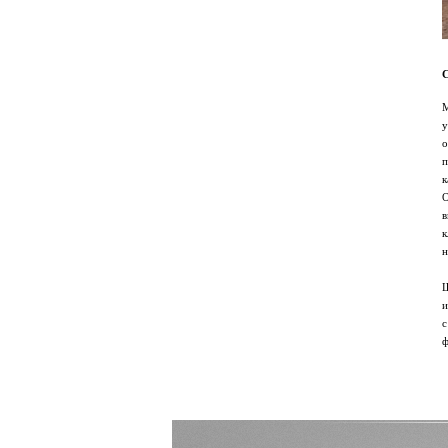
М
у
о
п
к
О
в
к
н
Ш
и
с
ф