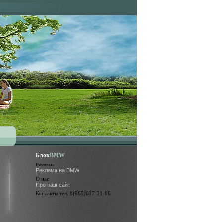
Блок
BMW
Реклама
Реклама на BMW
О нас
Про наш сайт
Контакты тел. 8(965)037-31-86