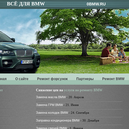
ВСЁ ДЛЯ BMW
0BMW.RU
вная
О сайте
Ремонт форсунок
Партнеры
Ремонт BMW
нт
Снижение цен на
услуги по ремонту BMW
Замена масла BMW
- 20. Апреля
Замена ГРМ BMW
- 21. Июня
Замена колодок BMW
- 24. Сентября
Заправка кондиционера BMW
- 30. Декабря
Замена свечей BMW
- 1. Января