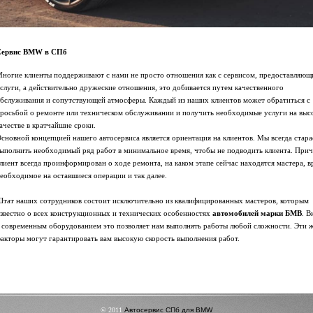
Сервис BMW в СПб
ногие клиенты поддерживают с нами не просто отношения как с сервисом, предоставляю
слуги, а действительно дружеские отношения, это добивается путем качественного
бслуживания и сопутствующей атмосферы. Каждый из наших клиентов может обратиться с
росьбой о ремонте или техническом обслуживании и получить необходимые услуги на выс
ачестве в кратчайшие сроки.
сновной концепцией нашего автосервиса является ориентация на клиентов. Мы всегда стар
ыполнить необходимый ряд работ в минимальное время, чтобы не подводить клиента. При
лиент всегда проинформирован о ходе ремонта, на каком этапе сейчас находятся мастера, в
еобходимое на оставшиеся операции и так далее.
тат наших сотрудников состоит исключительно из квалифицированных мастеров, которым
звестно о всех конструкционных и технических особенностях
автомобилей марки БМВ
. В
 современным оборудованием это позволяет нам выполнять работы любой сложности. Эти 
акторы могут гарантировать вам высокую скорость выполнения работ.
© 2011
Автосервис СПб для BMW