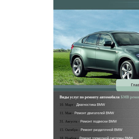
Гла
Виды услуг по ремонту автомобиля
БМВ ремо
10. Март -
Диагностика BMW
11. Мая -
Ремонт двигателей BMW
31. Августа -
Ремонт подвески BMW
15. Октября -
Ремонт раздаточной BMW
18. Ноября -
Ремонт тормозной системы BMW