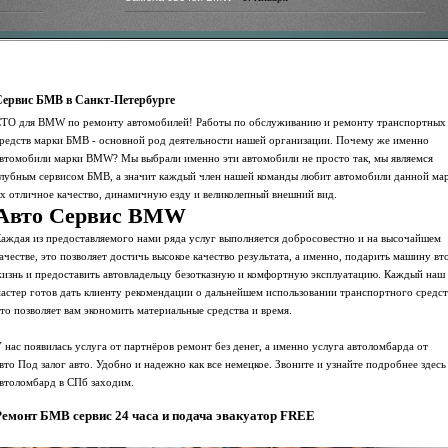
Сервис БМВ в Санкт-Петербурге
ТО для BMW по ремонту автомобилей! Работы по обслуживанию и ремонту транспортных
редств марки БМВ - основной род деятельности нашей организации. Почему же именно
втомобили марки BMW? Мы выбрали именно эти автомобили не просто так, мы являемся
лубным сервисом БМВ, а значит каждый член нашей команды любит автомобили данной мар
х отличное качество, динамичную езду и великолепный внешний вид.
Авто Сервис BMW
аждая из предоставляемого нами ряда услуг выполняется добросовестно и на высочайшем
ачестве, это позволяет достичь высокое качество результата, а именно, подарить машину в
изнь и предоставить автовладельцу безотказную и комфортную эксплуатацию. Каждый наш
астер готов дать клиенту рекомендации о дальнейшем использовании транспортного средст
то позволяет вам экономить материальные средства и время.
 нас появилась услуга от партнёров ремонт без денег, а именно услуга автоломбарда от
вто Под залог авто. Удобно и надежно как все немецкое. Звоните и узнайте подробнее здесь
втоломбард в СПб заходим.
Ремонт БМВ сервис 24 часа и подача эвакуатор FREE