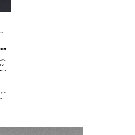
щим
оком
аемся
чем
ремя
купе
же