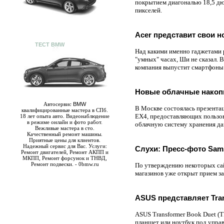
покрытием диагональю 18,5 дю
пикселей.
Acer представит свои н
ТЕСТ BMW
Над какими именно гаджетами ра
"умных" часах, Ши не сказал. 
компания выпустит смартфоны
Новые облачные накопи
Автосервис
BMW
В Москве состоялась презента
квалифицированные мастера в СПб.
EX4, предоставляющих пользо
18 лет опыта авто. Видеонаблюдение
в режиме онлайн и фото работ.
облачную систему хранения д
Вежливые мастера в сто.
Качественный ремонт машины.
Приятные цены для клиентов.
Надежный сервис для Вас. Услуги:
Слухи: Пресс-фото Sams
Ремонт двигателей, Ремонт АКПП и
МКПП, Ремонт форсунок и ТНВД,
Ремонт подвески. - 0bmw.ru
По утверждению некоторых сайт
магазинов уже открыт прием за
ASUS представляет Tran
ASUS Transformer Book Duet (T
планшет или ноутбук под упра