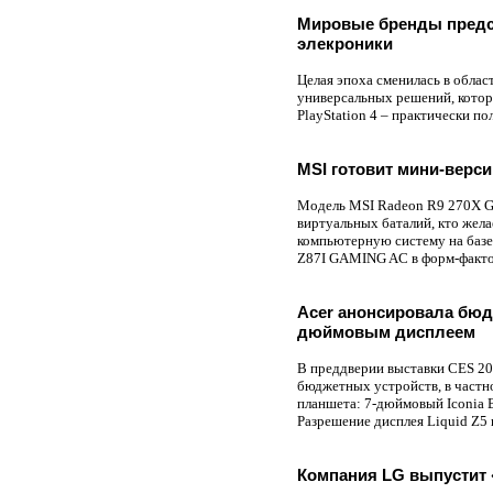
Мировые бренды предст
элекроники
Целая эпоха сменилась в облас
универсальных решений, котор
PlayStation 4 – практически п
MSI готовит мини-верс
Модель MSI Radeon R9 270X G
виртуальных баталий, кто жел
компьютерную систему на базе
Z87I GAMING AC в форм-фактор
Acer анонсировала бюдж
дюймовым дисплеем
В преддверии выставки CES 20
бюджетных устройств, в частн
планшета: 7-дюймовый Iconia 
Разрешение дисплея Liquid Z5 
Компания LG выпустит