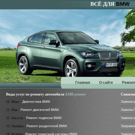
ВСЁ ДЛЯ
BMW
Главная
О сайте
Ремонт
Виды услуг по ремонту автомобиля
БМВ ремонт
Снижени
10. Март -
Диагностика BMW
Замена 
11. Мая -
Ремонт двигателей BMW
Замена 
31. Августа -
Ремонт подвески BMW
Замена 
15. Октября -
Ремонт раздаточной BMW
Заправк
18. Ноября -
Ремонт тормозной системы BMW
Замена 