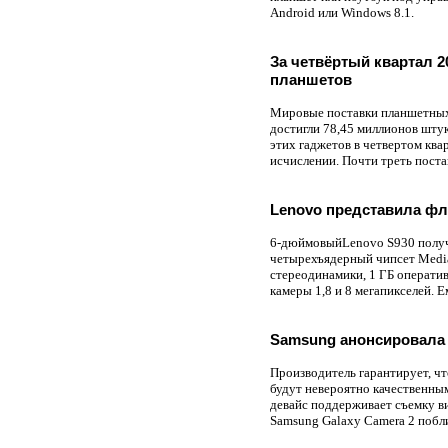
Android или Windows 8.1.
За четвёртый квартал 2
планшетов
Мировые поставки планшетных 
достигли 78,45 миллионов штук
этих гаджетов в четвертом ква
исчислении. Почти треть поста
Lenovo представила фла
6-дюймовыйLenovo S930 получи
четырехъядерный чипсет Media
стереодинамики, 1 ГБ операти
камеры 1,8 и 8 мегапикселей. 
Samsung анонсировала 
Производитель гарантирует, чт
будут невероятно качественны
девайс поддерживает съемку в
Samsung Galaxy Camera 2 побл