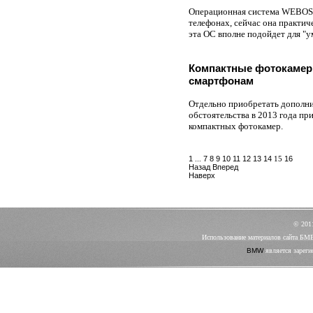
Операционная система WEBOS р
телефонах, сейчас она практич
эта ОС вполне подойдет для "у
Компактные фотокамер
смартфонам
Отдельно приобретать дополнит
обстоятельства в 2013 года п
компактных фотокамер.
1
...
7
8
9
10
11
12
13
14
15
16
Назад
Вперед
Наверх
© 20
Использование материалов сайта БМ
BMW
является зареги