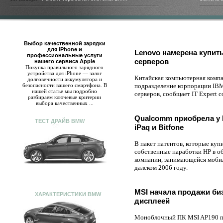
Выбор качественной зарядки
для iPhone и
Lenovo намерена купит
профессиональные услуги
серверов
нашего сервиса Apple
Покупка правильного зарядного
устройства для iPhone — залог
Китайская компьютерная комп
долговечности аккумулятора и
безопасности вашего смартфона. В
подразделение корпорации IB
нашей статье мы подробно
серверов, сообщает IT Expert 
разбираем ключевые критерии
выбора качественных ...
Qualcomm приобрела у 
ТЕСТ ДРАЙВ BMW
iPaq и Bitfone
В пакет патентов, которые куп
собственные наработки HP в об
компании, занимающейся моби
далеком 2006 году.
MSI начала продажи би
ХАРАКТЕРИСТИКИ BMW
дисплеей
Моноблочный ПК MSI AP190 по