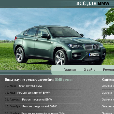
ВСЁ ДЛЯ
BMW
Главная
О сайте
Ремонт
Виды услуг по ремонту автомобиля
БМВ ремонт
Снижени
10. Март -
Диагностика BMW
Замена 
11. Мая -
Ремонт двигателей BMW
Замена 
31. Августа -
Ремонт подвески BMW
Замена 
15. Октября -
Ремонт раздаточной BMW
Заправк
18. Ноября -
Ремонт тормозной системы BMW
Замена 