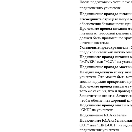
После подготовки к установке
подключению усилителя.
Подключение провода питани
Отсоедините отрицательную 
обеспечения безопасности при 
Проложите провод питания от
питания от плюсовой клеммы а
должен быть проложен по крат
источников тепла.
Установите предохранитель:
У
предохранителя как можно ближ
Подключите провод питания к
“POWER” или “+12V” на усили
Подключение провода массы 
Найдите надежную точку зазе
усилителя. Это может быть мет
можно надежно прикрепить пр
Проложите провод массы от у
того же сечения, что и провод 
Зачистите контакты:
Зачистите
чтобы обеспечить хороший кон
Подключите провод массы к 
“GND” на усилителе.
Подключение RCA кабелей:
Подключите RCA кабели к ма
OUT” или “LINE-OUT” на задне
подключения усилителя.