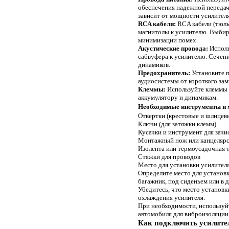
обеспечения надежной передач
зависит от мощности усилителя
RCA кабели:
RCA кабели (тюль
магнитолы к усилителю. Выбир
минимизации помех.
Акустические провода:
Исполь
сабвуфера к усилителю. Сечен
динамиков.
Предохранитель:
Установите п
аудиосистемы от короткого за
Клеммы:
Используйте клеммы 
аккумулятору и динамикам.
Необходимые инструменты и 
Отвертки (крестовые и шлицев
Ключи (для затяжки клемм)
Кусачки и инструмент для зачи
Монтажный нож или канцеляр
Изолента или термоусадочная 
Стяжки для проводов
Место для установки усилителя
Определите место для установк
багажник, под сиденьем или в 
Убедитесь, что место установ
охлаждения усилителя.
При необходимости, используй
автомобиля для виброизоляции
Как подключить усилите