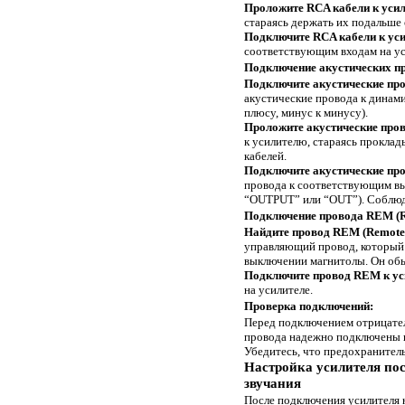
Проложите RCA кабели к уси
стараясь держать их подальше 
Подключите RCA кабели к ус
соответствующим входам на ус
Подключение акустических пр
Подключите акустические про
акустические провода к динами
плюсу, минус к минусу).
Проложите акустические пров
к усилителю, стараясь проклад
кабелей.
Подключите акустические про
провода к соответствующим вы
“OUTPUT” или “OUT”). Соблюд
Подключение провода REM (R
Найдите провод REM (Remote)
управляющий провод, который 
выключении магнитолы. Он обы
Подключите провод REM к ус
на усилителе.
Проверка подключений:
Перед подключением отрицател
провода надежно подключены 
Убедитесь, что предохранитель
Настройка усилителя по
звучания
После подключения усилителя 