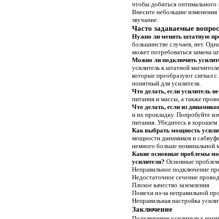
чтобы добиться оптимального 
Внесите небольшие изменения 
звучание.
Часто задаваемые вопро
Нужно ли менять штатную пр
большинстве случаев, нет. Одн
может потребоваться замена ш
Можно ли подключить усилит
усилитель к штатной магнитоле
которые преобразуют сигнал с
понятный для усилителя.
Что делать, если усилитель н
питания и массы, а также пров
Что делать, если из динамик
и их прокладку. Попробуйте и
питания. Убедитесь в хорошем 
Как выбрать мощность усили
мощности динамиков и сабвуфе
немного больше номинальной м
Какие основные проблемы мо
усилителя?
Основные проблемы
Неправильное подключение пр
Недостаточное сечение прово
Плохое качество заземления
Помехи из-за неправильной пр
Неправильная настройка усили
Заключение
Подключение усилителя к магни