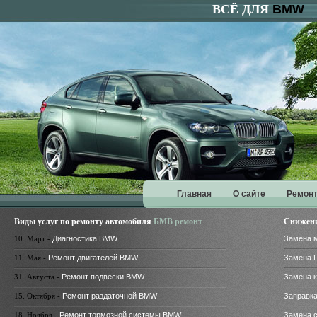
ВСЁ ДЛЯ
BMW
Главная
О сайте
Ремонт
Виды услуг по ремонту автомобиля
БМВ ремонт
Снижени
10. Март -
Диагностика BMW
Замена 
11. Мая -
Ремонт двигателей BMW
Замена 
31. Августа -
Ремонт подвески BMW
Замена 
15. Октября -
Ремонт раздаточной BMW
Заправк
18. Ноября -
Ремонт тормозной системы BMW
Замена 