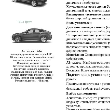
динамиков и сабвуфера.
Улучшение качества звука:
Ус
динамичный звук, снижая иска
Расширение частотного диапа
более широкий диапазон частот
ТЕСТ BMW
Виды усилителей:
Двухканальные усилители (2-
динамиков или одного сабвуфе
Четырехканальные усилители
динамиков или двух динамиков 
Многоканальные усилители (5
подключения нескольких динам
аудиосистемах.
Автосервис
BMW
квалифицированные мастера в СПб.
Моноблоки:
Специализированн
18 лет опыта авто. Видеонаблюдение
сабвуфером.
в режиме онлайн и фото работ.
AB-класса:
Наиболее распрост
Вежливые мастера в сто.
Качественный ремонт машины.
хорошую производительность и
Приятные цены для клиентов.
D-класса:
Более эффективные у
Надежный сервис для Вас. Услуги:
Подготовка к установке 
Ремонт двигателей, Ремонт АКПП и
МКПП, Ремонт форсунок и ТНВД,
рукой
Ремонт подвески. - 0bmw.ru
Правильная подготовка к устан
безопасной работы всей аудио
Выбор компонентов:
Усилитель:
Выберите усилител
бюджету. Учитывайте мощность
усилителя.
Провода питания:
Используйте