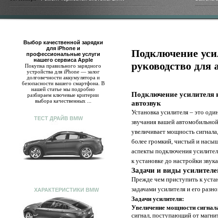
Выбор качественной зарядки
для iPhone и
Подключение уси
профессиональные услуги
нашего сервиса Apple
руководство для 
Покупка правильного зарядного
устройства для iPhone — залог
долговечности аккумулятора и
безопасности вашего смартфона. В
нашей статье мы подробно
Подключение усилителя 
разбираем ключевые критерии
выбора качественных ...
автозвук
Установка усилителя – это оди
ТЕСТ ДРАЙВ BMW
звучания вашей автомобильной
увеличивает мощность сигнала,
более громкий, чистый и насыщ
аспекты подключения усилителя
к установке до настройки звука
Задачи и виды усилителе
Прежде чем приступить к уста
задачами усилителя и его разн
ХАРАКТЕРИСТИКИ BMW
Задачи усилителя:
Увеличение мощности сигнал
сигнал, поступающий от магни