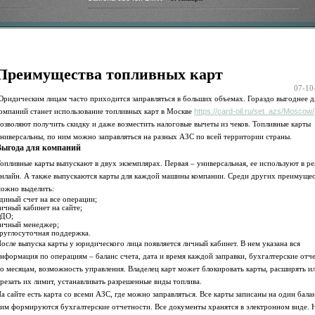
Преимущества топливных карт
07-10
ридическим лицам часто приходится заправляться в больших объемах. Гораздо выгоднее д
омпаний станет использование топливных карт в Москве
https://card-oil.ru/set_azs/Moscow/
озволяют получить скидку и даже возместить налоговые вычеты из чеков. Топливные карты
ниверсальны, по ним можно заправляться на разных АЗС по всей территории страны.
Выгода для компаний
опливные карты выпускают в двух экземплярах. Первая – универсальная, ее используют в р
нлайн. А также выпускаются карты для каждой машины компании. Среди других преимуще
ожно выделить:
диный счет на все операции;
ичный кабинет на сайте;
ЭДО;
ичный менеджер;
руглосуточная поддержка.
осле выпуска карты у юридического лица появляется личный кабинет. В нем указана вся
нформация по операциям – баланс счета, дата и время каждой заправки, бухгалтерские отч
о месяцам, возможность управления. Владелец карт может блокировать карты, расширять и
резать их лимит, устанавливать разрешенные виды топлива.
а сайте есть карта со всеми АЗС, где можно заправляться. Все карты записаны на один балан
им формируются бухгалтерские отчетности. Все документы хранятся в электронном виде. 