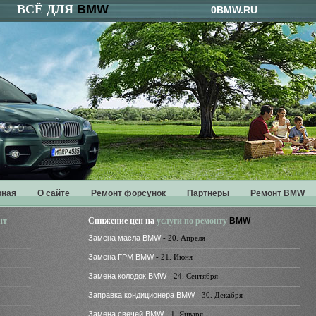
ВСЁ ДЛЯ
BMW
0BMW.RU
вная
О сайте
Ремонт форсунок
Партнеры
Ремонт BMW
нт
Снижение цен на
услуги по ремонту
BMW
Замена масла BMW
- 20. Апреля
Замена ГРМ BMW
- 21. Июня
Замена колодок BMW
- 24. Сентября
Заправка кондиционера BMW
- 30. Декабря
Замена свечей BMW
- 1. Января