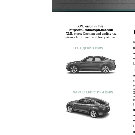
XML error in File:
https://automatspb.ru/feed/
XML error: Opening and ending tag
mismatch: hr line 5 and body at line 6
Ю
к
ТЕСТ ДРАЙВ BMW
п
у
Т
о
м
е
л
ХАРАКТЕРИСТИКИ BMW
л
к
П
и
п
у
Н
н