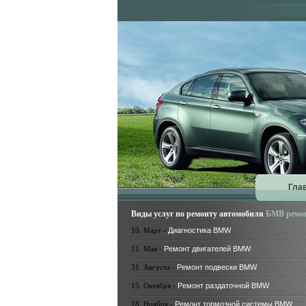
Гла
Виды услуг по ремонту автомобиля
БМВ ремо
10. Март -
Диагностика BMW
11. Мая -
Ремонт двигателей BMW
31. Августа -
Ремонт подвески BMW
15. Октября -
Ремонт раздаточной BMW
18. Ноября -
Ремонт тормозной системы BMW