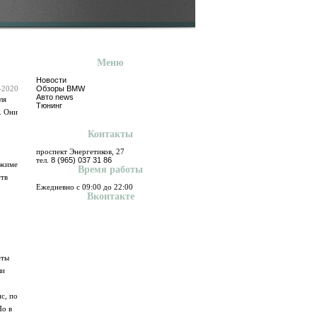
Меню
Новости
-2020
Обзоры BMW
Авто news
ля
Тюнинг
. Они
Контакты
проспект Энергетиков, 27
тел.
8 (965) 037 31 86
ежиме
Время работы
ств
Ежедневно с 09:00 до 22:00
Вконтакте
еты
ли
с, по
Но в