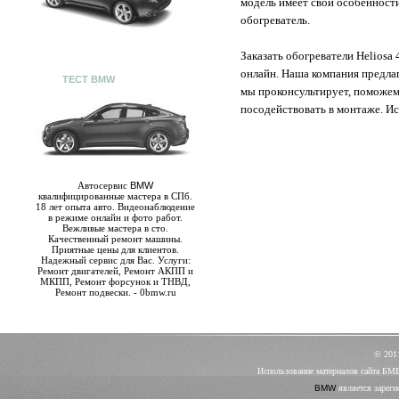
модель имеет свои особенности
обогреватель.
Заказать обогреватели Heliosa 
онлайн. Наша компания предла
ТЕСТ BMW
мы проконсультирует, поможем
посодействовать в монтаже. И
Автосервис
BMW
квалифицированные мастера в СПб.
18 лет опыта авто. Видеонаблюдение
в режиме онлайн и фото работ.
Вежливые мастера в сто.
Качественный ремонт машины.
Приятные цены для клиентов.
Надежный сервис для Вас. Услуги:
Ремонт двигателей, Ремонт АКПП и
МКПП, Ремонт форсунок и ТНВД,
Ремонт подвески. - 0bmw.ru
© 20
Использование материалов сайта БМ
BMW
является зареги