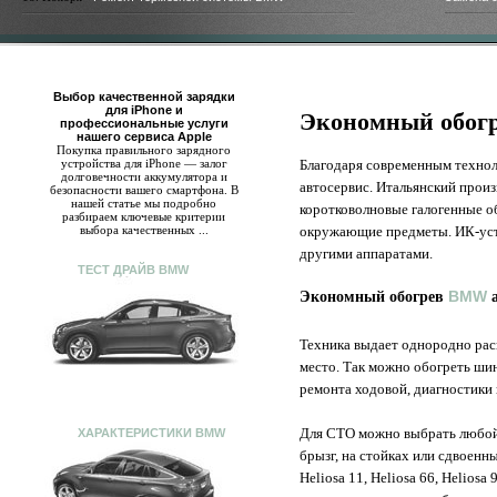
Выбор качественной зарядки
для iPhone и
Экономный обогр
профессиональные услуги
нашего сервиса Apple
Покупка правильного зарядного
устройства для iPhone — залог
Благодаря современным технол
долговечности аккумулятора и
автосервис. Итальянский произ
безопасности вашего смартфона. В
нашей статье мы подробно
коротковолновые галогенные о
разбираем ключевые критерии
выбора качественных ...
окружающие предметы. ИК-уст
другими аппаратами.
ТЕСТ ДРАЙВ BMW
Экономный обогрев
BMW
а
Техника выдает однородно рас
место. Так можно обогреть ши
ремонта ходовой, диагностики 
Для СТО можно выбрать любой 
ХАРАКТЕРИСТИКИ BMW
брызг, на стойках или сдвоенн
Heliosa 11, Heliosa 66, Heliosa 