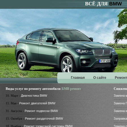
ВСЁ ДЛЯ
BMW
Главная
О сайте
Ремонт
Виды услуг по ремонту автомобиля
БМВ ремонт
Снижени
10. Март -
Диагностика BMW
Замена 
11. Мая -
Ремонт двигателей BMW
Замена 
31. Августа -
Ремонт подвески BMW
Замена 
15. Октября -
Ремонт раздаточной BMW
Заправк
18. Ноября -
Ремонт тормозной системы BMW
Замена 