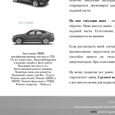
полотно. Выпуклые преград
сокращаться, провоцируя уд
ходовой части.
На яме ситуация иная
– под
ТЕСТ BMW
обратно. Ниже высота шины –
ходовой части. Естественн
сказываются на машине.
Если рассмотреть иной случай
внушительном скоростном р
Автосервис
BMW
способен ничего не почув
квалифицированные мастера в СПб.
18 лет опыта авто. Видеонаблюдение
амортизаторов. При этом главн
в режиме онлайн и фото работ.
Вежливые мастера в сто.
Качественный ремонт машины.
На кочку подвеска все равно 
Приятные цены для клиентов.
Надежный сервис для Вас. Услуги:
«проглотит» шина.
Сделаем вы
Ремонт двигателей, Ремонт АКПП и
МКПП, Ремонт форсунок и ТНВД,
а вот высота кочки для подвеск
Ремонт подвески. - 0bmw.ru
© 20
Использование материалов сайта БМ
BMW
является зареги