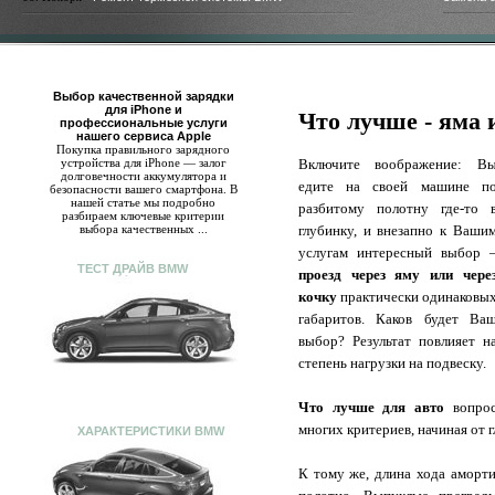
Выбор качественной зарядки
для iPhone и
Что лучше - яма 
профессиональные услуги
нашего сервиса Apple
Покупка правильного зарядного
устройства для iPhone — залог
Включите воображение: В
долговечности аккумулятора и
едите на своей машине п
безопасности вашего смартфона. В
нашей статье мы подробно
разбитому полотну где-то 
разбираем ключевые критерии
выбора качественных ...
глубинку, и внезапно к Ваши
услугам интересный выбор 
ТЕСТ ДРАЙВ BMW
проезд через яму или чере
кочку
практически одинаковы
габаритов. Каков будет Ва
выбор? Результат повлияет н
степень нагрузки на подвеску.
Что лучше для авто
вопро
многих критериев, начиная от 
ХАРАКТЕРИСТИКИ BMW
К тому же, длина хода аморти