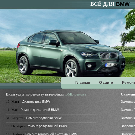
ВСЁ ДЛЯ
BMW
Главная
О сайте
Ремонт
Виды услуг по ремонту автомобиля
БМВ ремонт
Снижени
10. Март -
Диагностика BMW
Замена 
11. Мая -
Ремонт двигателей BMW
Замена 
31. Августа -
Ремонт подвески BMW
Замена 
15. Октября -
Ремонт раздаточной BMW
Заправк
18. Ноября -
Ремонт тормозной системы BMW
Замена 