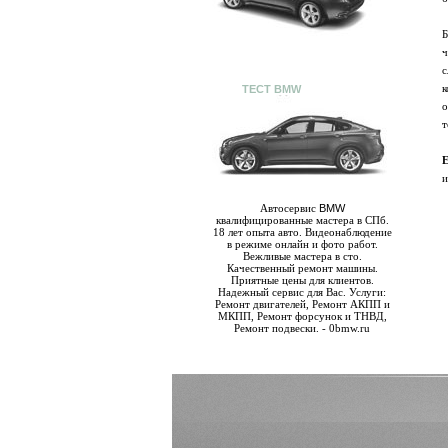
Б
ч
с
к
ТЕСТ BMW
о
т
Е
и
Автосервис
BMW
квалифицированные мастера в СПб.
18 лет опыта авто. Видеонаблюдение
в режиме онлайн и фото работ.
Вежливые мастера в сто.
Качественный ремонт машины.
Приятные цены для клиентов.
Надежный сервис для Вас. Услуги:
Ремонт двигателей, Ремонт АКПП и
МКПП, Ремонт форсунок и ТНВД,
Ремонт подвески. - 0bmw.ru