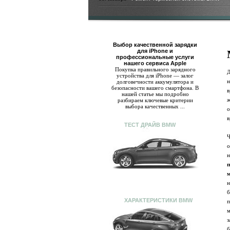
Выбор качественной зарядки
для iPhone и
профессиональные услуги
нашего сервиса Apple
Покупка правильного зарядного
устройства для iPhone — залог
долговечности аккумулятора и
безопасности вашего смартфона. В
нашей статье мы подробно
ж
разбираем ключевые критерии
выбора качественных ...
о
в
ТЕСТ ДРАЙВ BMW
о
ХАРАКТЕРИСТИКИ BMW
п
м
з
б