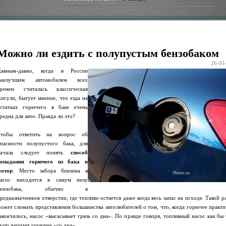
Можно ли ездить с полупустым бензобаком
26-01
Давным-давно, когда в России
наилучшим автомобилем всех
времен считалась классическая
игули, бытует мнение, что езда на
статках горючего в баке очень
редна для авто. Правда ли это?
Чтобы ответить на вопрос об
пасности полупустого бака, для
начала следует понять
способ
попадания горючего из бака в
мотор
. Место забора бензина в
насос находится в самум низу
бензобака, обычно в
редназначенном отверстии, где топливо остается даже когда весь запас на исходе. Такой р
ожет сломать представления большинства автолюбителей о том, что, когда горючее практи
акончилось, насос «высасывает грязь со дна». По правде говоря, топливный насос как бы 
ыло черпает горючее «со дна».