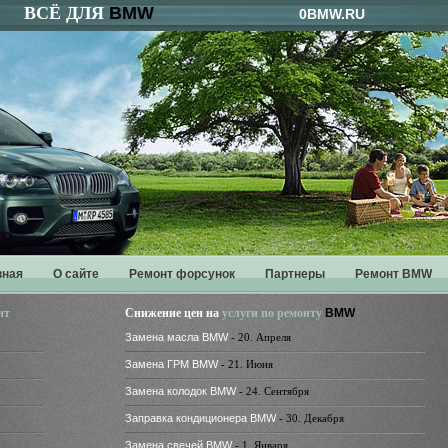
ВСЁ ДЛЯ
BMW
0BMW.RU
вная
О сайте
Ремонт форсунок
Партнеры
Ремонт BMW
нт
Снижение цен на
услуги по ремонту
BMW
Замена масла BMW
- 20. Апреля
Замена ГРМ BMW
- 21. Июня
Замена колодок BMW
- 24. Сентября
Заправка кондиционера BMW
- 30. Декабря
Замена свечей BMW
- 1. Января