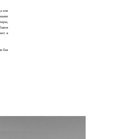
а или
Иными
пары,
баком
нет в
ли бак