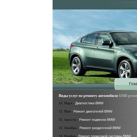
Гла
Виды услуг по ремонту автомобиля
БМВ ремо
10. Март -
Диагностика BMW
11. Мая -
Ремонт двигателей BMW
31. Августа -
Ремонт подвески BMW
15. Октября -
Ремонт раздаточной BMW
18. Ноября -
Ремонт тормозной системы BMW