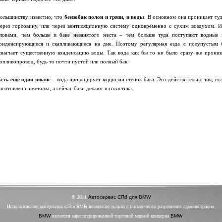
ольшинству известно, что
бензобак полон и грязи, и воды
. В основном она проникает туд
ерез горловину, или через вентиляционную систему одновременно с сухим воздухом. 
ловами, чем больше в баке незанятого места – тем больше туда поступают водные 
онденсирующиеся и скапливающиеся на дне. Поэтому регулярная езда с полупустым 
значает существенную конденсацию воды. Так вода как бы то ни было сразу же проник
опливопровод, будь то почти пустой или полный бак.
сть еще один нюанс
– вода провоцирует коррозии стенок бака. Это действительно так, ес
зготовлен из металла, а сейчас баки делают из пластика.
© 2011
Автосервис СПб для BMW
Использование материалов сайта БМВ возможно только с письменного разрешения администрации.
BMW
является зарегистрированной торговой маркой концерна
BMW
.