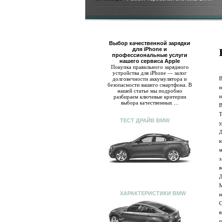
Выбор качественной зарядки
для iPhone и
профессиональные услуги
нашего сервиса Apple
Покупка правильного зарядного
устройства для iPhone — залог
В
долговечности аккумулятора и
безопасности вашего смартфона. В
н
нашей статье мы подробно
и
разбираем ключевые критерии
выбора качественных ...
В
Т
ТЕСТ ДРАЙВ BMW
у
Д
к
м
э
в
Д
М
ХАРАКТЕРИСТИКИ BMW
н
С
в
п