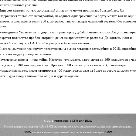
еблагоприятных условий.
инусом является то, что летательный аппарат не может поднимать большой вес. Он
ыдерживает только сто килограммов, находится одновременно на борту может только один
еловек, а сама версия весит 250 килограмм, напоминающая маленький вертолет без основно
инта.
уководитель Управления по дорогам и транспорту Дубай отметил, что такой вид транспорт
ократит количество пробок, аварий и денег на транспортные расходы. Дождитесь июля и
оезжайте в отпуск в ОАЭ, чтобы увидеть всё своими глазами.
идерланды также планируют представить на рынок летающие автомобили в 2018, способны
етать по воздуху и ездить по земле.
вухместная версия – пока тайна. Известно, что модель разгоняется до 160 километров в час,
оздухе - до 180 километров в час. Пролетит 500 километров на высоте 3,5 километра.
тандартная модель имеет стоимость в 400 тысяч долларов.А за более дорогую заплатят уже
ысяч, куда входит множество опций и курс вождения.
© 2011
Автосервис СПб для BMW
Использование материалов сайта БМВ возможно только с письменного разрешения администрации.
BMW
является зарегистрированной торговой маркой концерна
BMW
.