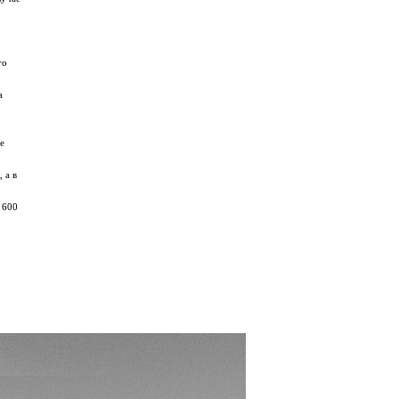
го
а
е
 а в
 600