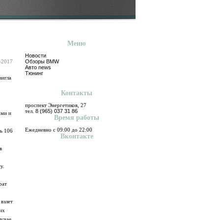
Меню
Новости
-2017
Обзоры BMW
Авто news
Тюнинг
вигла
Контакты
проспект Энергетиков, 27
тел.
8 (965) 037 31 86
ами и
Время работы
Ежедневно с 09:00 до 22:00
ь 106
Вконтакте
в
у.
рат
 взлет
их
лучае