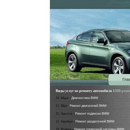
Гла
Виды услуг по ремонту автомобиля
БМВ ремо
10. Март -
Диагностика BMW
11. Мая -
Ремонт двигателей BMW
31. Августа -
Ремонт подвески BMW
15. Октября -
Ремонт раздаточной BMW
18. Ноября -
Ремонт тормозной системы BMW