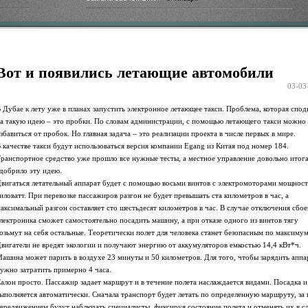
Вот и появились летающие автомобили
03-03
 Дубае к лету уже в планах запустить электронное летающее такси. Проблема, которая спод
а такую идею – это пробки. По словам администрации, с помощью летающего такси можно
збавиться от пробок. Но главная задача – это реализации проекта в числе первых в мире.
 качестве такси будут использоваться версия компании Egang из Китая под номер 184.
ранспортное средство уже прошло все нужные тесты, а местное управление довольно итог
добрило эту идею.
вигаться летательный аппарат будет с помощью восьми винтов с электромоторами мощност
иловатт. При перевозке пассажиров разгон не будет превышать ста километров в час, а
аксимальный разгон составляет сто шестьдесят километров в час. В случае отключения сбое
лектроника сможет самостоятельно посадить машину, а при отказе одного из винтов тягу
озьмут на себя остальные. Теоретически полет для человека станет безопасным по максимум
вигатели не вредят экологии и получают энергию от аккумуляторов емкостью 14,4 кВт*ч.
ашина может парить в воздухе 23 минуты и 50 километров. Для того, чтобы зарядить аппа
ужно затратить примерно 4 часа.
алон просто. Пассажир задает маршрут и в течение полета наслаждается видами. Посадка и
ыполняется автоматически. Сначала транспорт будет летать по определенную маршруту, за 
ередвижением будут наблюдать специалисты, фиксируя состояние полета и отменять их в с