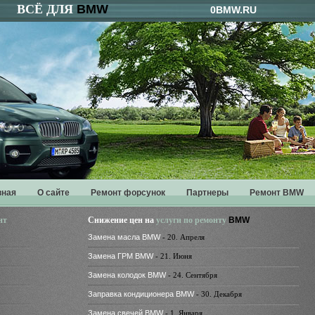
ВСЁ ДЛЯ
BMW
0BMW.RU
вная
О сайте
Ремонт форсунок
Партнеры
Ремонт BMW
нт
Снижение цен на
услуги по ремонту
BMW
Замена масла BMW
- 20. Апреля
Замена ГРМ BMW
- 21. Июня
Замена колодок BMW
- 24. Сентября
Заправка кондиционера BMW
- 30. Декабря
Замена свечей BMW
- 1. Января