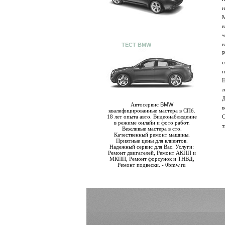
н
М
в
ч
в
ТЕСТ BMW
Р
с
п
Н
л
Д
Автосервис
BMW
в
квалифицированные мастера в СПб.
18 лет опыта авто. Видеонаблюдение
С
в режиме онлайн и фото работ.
т
Вежливые мастера в сто.
Качественный ремонт машины.
Приятные цены для клиентов.
Надежный сервис для Вас. Услуги:
Ремонт двигателей, Ремонт АКПП и
МКПП, Ремонт форсунок и ТНВД,
Ремонт подвески. - 0bmw.ru