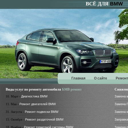
ВСЁ ДЛЯ
BMW
Главная
О сайте
Ремонт
Виды услуг по ремонту автомобиля
БМВ ремонт
Снижени
10. Март -
Диагностика BMW
Замена 
11. Мая -
Ремонт двигателей BMW
Замена 
31. Августа -
Ремонт подвески BMW
Замена 
15. Октября -
Ремонт раздаточной BMW
Заправк
18. Ноября -
Ремонт тормозной системы BMW
Замена 