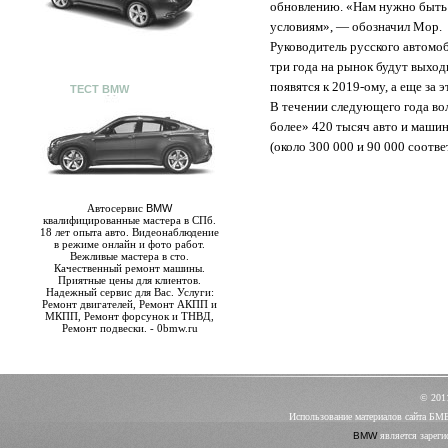
обновлению. «Нам нужно быть
условиям», — обозначил Мор.
Руководитель русского автомоб
три года на рынок будут выход
появятся к 2019-ому, а еще за 
ТЕСТ BMW
В течении следующего года во
более» 420 тысяч авто и машин
(около 300 000 и 90 000 соотве
Автосервис
BMW
квалифицированные мастера в СПб.
18 лет опыта авто. Видеонаблюдение
в режиме онлайн и фото работ.
Вежливые мастера в сто.
Качественный ремонт машины.
Приятные цены для клиентов.
Надежный сервис для Вас. Услуги:
Ремонт двигателей, Ремонт АКПП и
МКПП, Ремонт форсунок и ТНВД,
Ремонт подвески. - 0bmw.ru
© 20
Использование материалов сайта БМ
BMW
является зареги