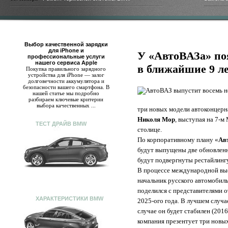
Выбор качественной зарядки
для iPhone и
У «АвтоВАЗа» по
профессиональные услуги
нашего сервиса Apple
в ближайшие 9 л
Покупка правильного зарядного
устройства для iPhone — залог
долговечности аккумулятора и
безопасности вашего смартфона. В
нашей статье мы подробно
разбираем ключевые критерии
выбора качественных ...
три новых модели автоконцерна
Николя Мор
, выступая на 7-
ТЕСТ ДРАЙВ BMW
столице.
По корпоративному плану «
Ав
будут выпущены две обновлен
будут подвергнуты рестайлингу
В процессе международной выс
начальник русского автомобил
поделился с представителями 
ХАРАКТЕРИСТИКИ BMW
2025-ого года. В лучшем случа
случае он будет стабилен (2016 
компания презентует три новы