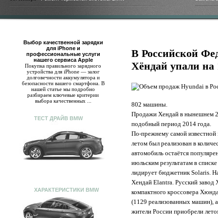
Выбор качественной зарядки
для iPhone и
В Российской Фе
профессиональные услуги
нашего сервиса Apple
Хёндай упали на
Покупка правильного зарядного
устройства для iPhone — залог
долговечности аккумулятора и
безопасности вашего смартфона. В
нашей статье мы подробно
разбираем ключевые критерии
выбора качественных ...
802 машины.
Продажи Хендай в нынешнем 20
ТЕСТ ДРАЙВ BMW
подобный период 2014 года.
По-прежнему самой известной 
летом был реализован в количе
автомобиль остаётся популярен
июльским результатам в списк
лидирует бюджетник Solaris. Н
Хендай Elantra. Русский завод
ХАРАКТЕРИСТИКИ BMW
компактного кроссовера Хюндай
(1129 реализованных машин), а
жители России приобрели лето