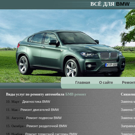
ВСЁ ДЛЯ
BMW
Главная
О сайте
Ремонт
Виды услуг по ремонту автомобиля
БМВ ремонт
Снижени
10. Март -
Диагностика BMW
Замена 
11. Мая -
Ремонт двигателей BMW
Замена 
31. Августа -
Ремонт подвески BMW
Замена 
15. Октября -
Ремонт раздаточной BMW
Заправк
18. Ноября -
Ремонт тормозной системы BMW
Замена 