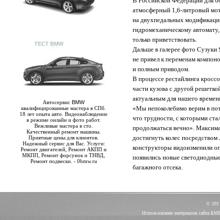
В Российской Федерации для 
атмосферный 1,6-литровый мо
на двухпедальных модификация
гидромеханическому автомату,
только приветствовать.
ТЕСТ BMW
Дальше в галерее фото Сузуки 
не привел к переменам компон
и полным приводом.
В процессе рестайлинга кросс
части кузова с другой решетко
актуальным для нашего времен
Автосервис
BMW
«Мы непоколебимо верим в пот
квалифицированные мастера в СПб.
18 лет опыта авто. Видеонаблюдение
что трудности, с которыми ста
в режиме онлайн и фото работ.
Вежливые мастера в сто.
продолжаться вечно». Максима
Качественный ремонт машины.
достигнуть колес посредством
Приятные цены для клиентов.
Надежный сервис для Вас. Услуги:
конструкторы видоизменили оп
Ремонт двигателей, Ремонт АКПП и
МКПП, Ремонт форсунок и ТНВД,
появились новые светодиодные
Ремонт подвески. - 0bmw.ru
багажного отсека.
© 20
Использование материалов сайта БМ