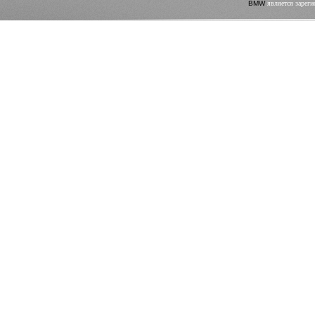
BMW
является зареги