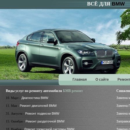
ВСЁ ДЛЯ
BMW
Главная
О сайте
Ремонт
Виды услуг по ремонту автомобиля
БМВ ремонт
Снижени
10. Март -
Диагностика BMW
Замена 
11. Мая -
Ремонт двигателей BMW
Замена 
31. Августа -
Ремонт подвески BMW
Замена 
15. Октября -
Ремонт раздаточной BMW
Заправк
18. Ноября -
Ремонт тормозной системы BMW
Замена 