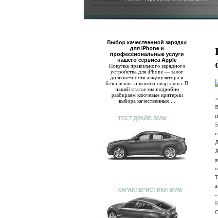
Выбор качественной зарядки
для iPhone и
профессиональные услуги
нашего сервиса Apple
Покупка правильного зарядного
устройства для iPhone — залог
долговечности аккумулятора и
безопасности вашего смартфона. В
нашей статье мы подробно
разбираем ключевые критерии
«
выбора качественных ...
В
и
ТЕСТ ДРАЙВ BMW
5
с
Д
Х
я
в
Т
а
ХАРАКТЕРИСТИКИ BMW
«
Н
О