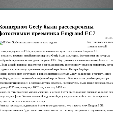
Концерном Geely были рассекречены
фотоснимки преемника Emgrand EC7
08-06
Внутризаводское код
название свежей
четырехдверки» — FE-5, а в реализацию она поступит под именем Emgrand GL.
 недавнем времени китайским концерном
Geely
были размещены фотоснимки, на которых
зображён преемник автомодели Emgrand EC7. Внутризаводское название автомобиля, это 
. Ведь дизайн новинки выделяется благодаря новому фирменному стилю предприятия, кото
оздавался при помощи прежнего шеф-дизайнера Вольво Питера Хорбери.
изайн автомобиля изготовлен в новом фирменном стиле
Geely
, за который отвечает Питер
орбери, до этого являвшийся шеф-дизайнером Вольво. Вместе с этим решётка радиатора
вляется почти похожей решеткам других моделей. Рассекречены были также размеры седана
 длину 4725 мм, в ширину 1802 мм, в высоту 1478 мм.
акже, по утверждению уполномченных, у седана будут светодиодные дневные ходовые огн
 еще задние фары. Кстати, внешний вид «китайца» уже давно не тайна - его фотографии
гуляют» по Сети с прошедшего года.
овинку приводить в движение будут те же двигатели, что и кросс-хэтч Emgrand GS.
снащение новинки будет включать такие лакомства: систему экстренного торможения, клим