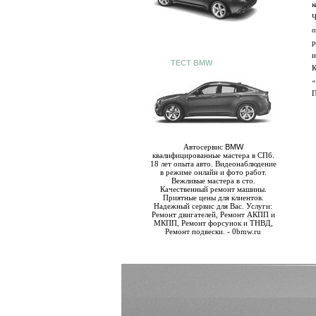
к
Ч
о
р
и
ТЕСТ BMW
К
«
П
Автосервис
BMW
квалифицированные мастера в СПб.
18 лет опыта авто. Видеонаблюдение
в режиме онлайн и фото работ.
Вежливые мастера в сто.
Качественный ремонт машины.
Приятные цены для клиентов.
Надежный сервис для Вас. Услуги:
Ремонт двигателей, Ремонт АКПП и
МКПП, Ремонт форсунок и ТНВД,
Ремонт подвески. - 0bmw.ru