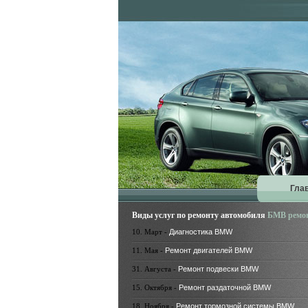
Гла
Виды услуг по ремонту автомобиля
БМВ ремо
10. Март -
Диагностика BMW
11. Мая -
Ремонт двигателей BMW
31. Августа -
Ремонт подвески BMW
15. Октября -
Ремонт раздаточной BMW
18. Ноября -
Ремонт тормозной системы BMW