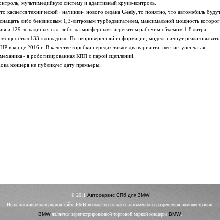
онтроль, мультимедийную систему и адаптивный круиз-контроль.
то касается технической «начинки» нового седана
Geely
, то понятно, что автомобиль буду
снащать либо бензиновым 1,3-литровым турбодвигателем, максимальной мощность которог
авна 129 лошадиных сил, либо «атмосферным» агрегатом рабочим объёмом 1,8 литра
 мощностью 133 «лошадок». По непроверенной информации, модель начнут реализовывать
НР в конце 2016 г. В качестве коробки передач также два варианта: шестиступенчатая
механика» и роботизированная КПП с парой сцеплений.
ока концерн не публикует дату премьеры.
© 2011
Автосервис СПб для BMW
Использование материалов сайта БМВ возможно только с письменного разрешения администрации.
BMW
является зарегистрированной торговой маркой концерна
BMW
.