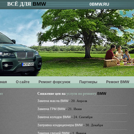
ВСЁ ДЛЯ
BMW
0BMW.RU
вная
О сайте
Ремонт форсунок
Партнеры
Ремонт BMW
нт
Снижение цен на
услуги по ремонту
BMW
Замена масла BMW
- 20. Апреля
Замена ГРМ BMW
- 21. Июня
Замена колодок BMW
- 24. Сентября
Заправка кондиционера BMW
- 30. Декабря
Замена свечей BMW
- 1. Января