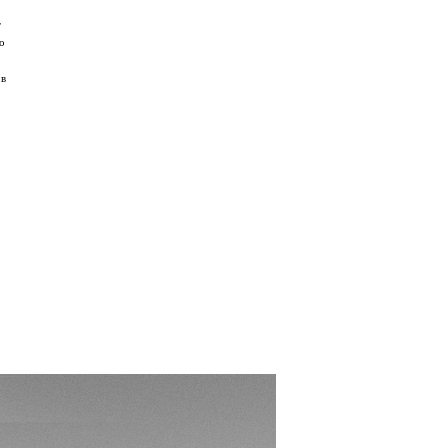
т
о
 в