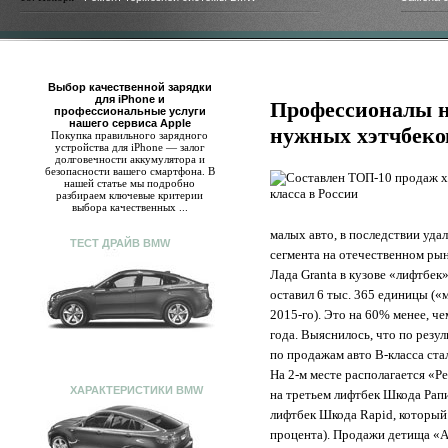
Выбор качественной зарядки
для iPhone и
Профессионалы н
профессиональные услуги
нашего сервиса Apple
нужных хэтчбеко
Покупка правильного зарядного
устройства для iPhone — залог
долговечности аккумулятора и
безопасности вашего смартфона. В
нашей статье мы подробно
разбираем ключевые критерии
выбора качественных ...
малых авто, в последствии уда
ТЕСТ ДРАЙВ BMW
сегмента на отечественном ры
Лада Granta в кузове «лифтбек
оставил 6 тыс. 365 единицы («
2015-го). Это на 60% менее, ч
года. Выяснилось, что по резул
по продажам авто В-класса ста
На 2-м месте располагается «Р
ХАРАКТЕРИСТИКИ BMW
на третьем лифтбек Шкода Рапи
лифтбек Шкода Rapid, который 
процента). Продажи детища «Ав