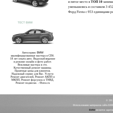
и пятое место в
ТОП 10
занима
уменьшились и составили 3 45
Форд Fiesta с 953 единицами 
ТЕСТ BMW
Автосервис
BMW
квалифицированные мастера в СПб.
18 лет опыта авто. Видеонаблюдение
в режиме онлайн и фото работ.
Вежливые мастера в сто.
Качественный ремонт машины.
Приятные цены для клиентов.
Надежный сервис для Вас. Услуги:
Ремонт двигателей, Ремонт АКПП и
МКПП, Ремонт форсунок и ТНВД,
Ремонт подвески. - 0bmw.ru
© 20
Использование материалов сайта БМ
BMW
является зареги