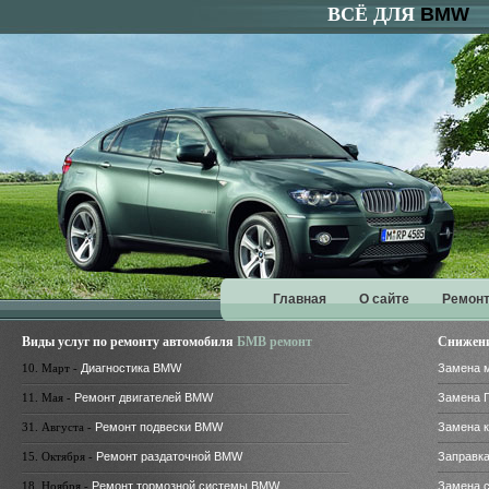
ВСЁ ДЛЯ
BMW
Главная
О сайте
Ремонт
Виды услуг по ремонту автомобиля
БМВ ремонт
Снижени
10. Март -
Диагностика BMW
Замена 
11. Мая -
Ремонт двигателей BMW
Замена 
31. Августа -
Ремонт подвески BMW
Замена 
15. Октября -
Ремонт раздаточной BMW
Заправк
18. Ноября -
Ремонт тормозной системы BMW
Замена 