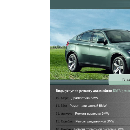
Гла
Виды услуг по ремонту автомобиля
БМВ ремо
10. Март -
Диагностика BMW
11. Мая -
Ремонт двигателей BMW
31. Августа -
Ремонт подвески BMW
15. Октября -
Ремонт раздаточной BMW
18. Ноября -
Ремонт тормозной системы BMW