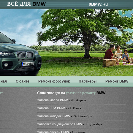
ВСЁ ДЛЯ
BMW
0BMW.RU
вная
О сайте
Ремонт форсунок
Партнеры
Ремонт BMW
нт
Снижение цен на
услуги по ремонту
BMW
Замена масла BMW
- 20. Апреля
Замена ГРМ BMW
- 21. Июня
Замена колодок BMW
- 24. Сентября
Заправка кондиционера BMW
- 30. Декабря
Замена свечей BMW
- 1. Января