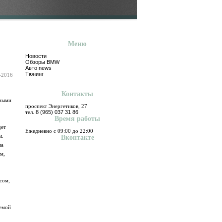
Меню
Новости
Обзоры BMW
Авто news
Тюнинг
-2016
Контакты
вными
проспект Энергетиков, 27
тел.
8 (965) 037 31 86
Время работы
дет
Ежедневно с 09:00 до 22:00
м.
Вконтакте
на
м,
сом,
емой