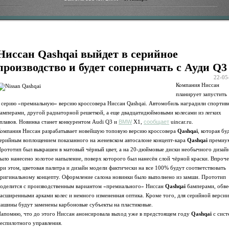
Ниссан Qashqai выйдет в серийное
производство и будет соперничать с Ауди Q3
22-05
Компания Ниссан
планирует запустить
 серию «премиальную» версию кроссовера Ниссан Qashqai. Автомобиль наградили спорти
амперами, другой радиаторной решеткой, а еще двадцатидюймовыми колесами из легких
плавов. Новинка станет конкурентом Audi Q3 и
BMW
X1,
сообщает
uincar.ru.
омпания Ниссан разрабатывает новейшую топовую версию кроссовера
Qashqai
, которая бу
ерийным воплощением показанного на женевском автосалоне концепт-кара
Qashqai
премиу
рототип был выкрашен в матовый чёрный цвет, а на 20-дюймовые диски необычного дизай
ыло нанесено золотое напыление, поверх которого был нанесён слой чёрной краски. Впроче
ри этом, цветовая палитра и дизайн модели фактически на все 100% будут соответствовать
ригинальному концепту. Оформление салона новинки было выполнено из замши. Прототип
оделится с производственным вариантом «премиального» Ниссан
Qashqai
бамперами, обве
асширенными арками колес и немного измененная оптика. Кроме того, для серийной версии
ашины будут заменены карбоновые субъекты на пластиковые.
апомню, что до этого Ниссан анонсировала выход уже в предстоящем году
Qashqai
с сист
еспилотного управления.