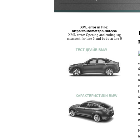
XML error in File:
https://automatspb.ru/feed/
XML error: Opening and ending tag
mismatch: hr line 5 and body at line 6
ТЕСТ ДРАЙВ BMW
в
б
с
К
с
П
ХАРАКТЕРИСТИКИ BMW
б
п
о
п
р
м
Н
б