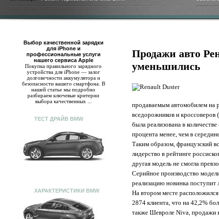
Выбор качественной зарядки
для iPhone и
Продажи авто Рен
профессиональные услуги
нашего сервиса Apple
уменьшились
Покупка правильного зарядного
устройства для iPhone — залог
долговечности аккумулятора и
безопасности вашего смартфона. В
нашей статье мы подробно
разбираем ключевые критерии
выбора качественных ...
продаваемым автомобилем на р
вседорожников и кроссоверов (
ТЕСТ ДРАЙВ BMW
была реализована в количестве 
процента менее, чем в середин
Таким образом, французский в
лидерство в рейтинге россиског
другая модель не смогла превз
Серийное производство модели 
реализацию новинка поступит л
ХАРАКТЕРИСТИКИ BMW
На втором месте расположился
2874 клиента, что на 42,2% бо
также Шевроле Niva, продажи 