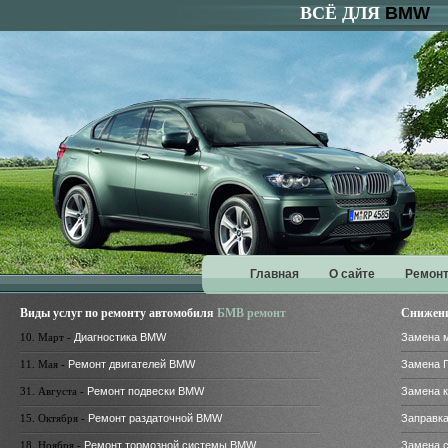
ВСЁ ДЛЯ
BMW
Главная
О сайте
Ремонт
Виды услуг по ремонту автомобиля
БМВ ремонт
Снижени
10. Март -
Диагностика BMW
Замена 
11. Мая -
Ремонт двигателей BMW
Замена 
31. Августа -
Ремонт подвески BMW
Замена 
15. Октября -
Ремонт раздаточной BMW
Заправк
18. Ноября -
Ремонт тормозной системы BMW
Замена 