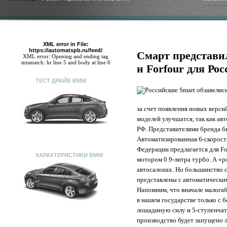
XML error in File:
https://automatspb.ru/feed/
Смарт представи
XML error: Opening and ending tag
mismatch: hr line 5 and body at line 6
и Forfour для Ро
ТЕСТ ДРАЙВ BMW
за счет появления новых верси
моделей улучшатся, так как а
РФ. Представителями бренда бы
Автоматизированная 6-скоростн
Федерации предлагается для Fo
ХАРАКТЕРИСТИКИ BMW
мотором 0.9-литра турбо. А «
автосалонах. Но большинство 
представлены с автоматически
Напомним, что вначале малога
в нашем государстве только с 
лошадиную силу и 5-ступенчат
производство будет запущено 