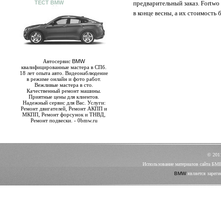
ТЕСТ BMW
предварительный заказ. Fortwo
в конце весны, а их стоимость 
Автосервис
BMW
квалифицированные мастера в СПб.
18 лет опыта авто. Видеонаблюдение
в режиме онлайн и фото работ.
Вежливые мастера в сто.
Качественный ремонт машины.
Приятные цены для клиентов.
Надежный сервис для Вас. Услуги:
Ремонт двигателей, Ремонт АКПП и
МКПП, Ремонт форсунок и ТНВД,
Ремонт подвески. - 0bmw.ru
© 20
Использование материалов сайта БМ
BMW
является зареги