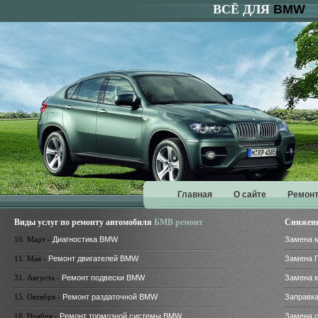
ВСЁ ДЛЯ
BMW
Главная
О сайте
Ремонт
Виды услуг по ремонту автомобиля
БМВ ремонт
Снижени
10. Март -
Диагностика BMW
Замена 
11. Мая -
Ремонт двигателей BMW
Замена 
31. Августа -
Ремонт подвески BMW
Замена 
15. Октября -
Ремонт раздаточной BMW
Заправк
18. Ноября -
Ремонт тормозной системы BMW
Замена 