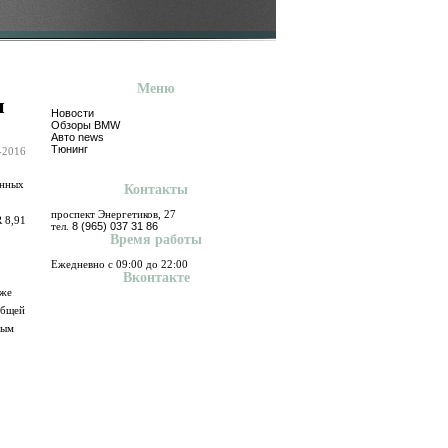
Меню
и
Новости
Обзоры BMW
Авто news
Тюнинг
-2016
анных
Контакты
проспект Энергетиков, 27
 8,91
тел.
8 (965) 037 31 86
Время работы
Ежедневно с 09:00 до 22:00
Вконтакте
кже
общей
мым