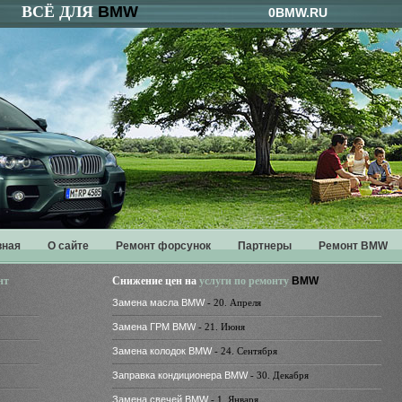
ВСЁ ДЛЯ
BMW
0BMW.RU
вная
О сайте
Ремонт форсунок
Партнеры
Ремонт BMW
нт
Снижение цен на
услуги по ремонту
BMW
Замена масла BMW
- 20. Апреля
Замена ГРМ BMW
- 21. Июня
Замена колодок BMW
- 24. Сентября
Заправка кондиционера BMW
- 30. Декабря
Замена свечей BMW
- 1. Января