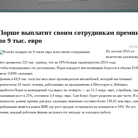
Порше выплатит своим сотрудникам преми
по 9 тыс. евро
16-03
По итогам 2015-го
количество реализов
вто превысило 225 тыс. единиц, что на 19% больше характеристик 2014 года.
тобы отпраздновать это достижение, Порш порадует впечатляющим бонусом в объеме EUR
коло 15600 служащих.
ремию в €8,9 тыс. получит весь штат производителя автомобилей, который насчитывает
рактически 20 тысяч человек, работающих на предприятиях в Штутгарте и Лейпциге.
аработок Порш за календарный год вырос на четверть — до 21,5 млрд. евро, а прибыль, та
оказавшая рост в 25%, составила 3,4 млрд. евро. Сам бонус будет разделен на две части. В 
ложности, размер премии для всех служащих компании составил более 139,01 млн евро, са
рибыльным является рынок КНР, где рост продаж остановился на показателе в 34%. По его
ловам, каждый работник фирмы заслужил эту награду за хорошую работу.