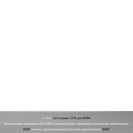
© 2011
Автосервис СПб для BMW
Использование материалов сайта БМВ возможно только с письменного разрешения администрации.
BMW
является зарегистрированной торговой маркой концерна
BMW
.