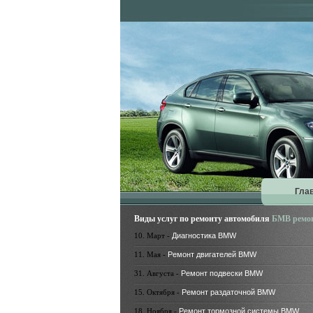
Гла
Виды услуг по ремонту автомобиля
БМВ ремо
10. Март -
Диагностика BMW
11. Мая -
Ремонт двигателей BMW
31. Августа -
Ремонт подвески BMW
15. Октября -
Ремонт раздаточной BMW
18. Ноября -
Ремонт тормозной системы BMW