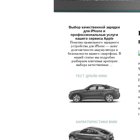
Выбор качественной зарядки
для iPhone и
профессиональные услуги
нашего сервиса Apple
Покупка правильного зарядного
устройства для iPhone — залог
долговечности аккумулятора и
безопасности вашего смартфона. В
нашей статье мы подробно
разбираем ключевые критерии
а
выбора качественных ...
Ч
о
ТЕСТ ДРАЙВ BMW
П
п
З
п
с
п
с
ХАРАКТЕРИСТИКИ BMW