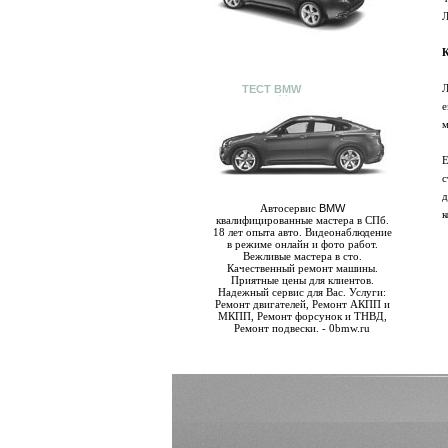
Л
К
Л
ТЕСТ BMW
е
м
Е
с
д
Автосервис
BMW
к
квалифицированные мастера в СПб.
18 лет опыта авто. Видеонаблюдение
в режиме онлайн и фото работ.
Вежливые мастера в сто.
Качественный ремонт машины.
Приятные цены для клиентов.
Надежный сервис для Вас. Услуги:
Ремонт двигателей, Ремонт АКПП и
МКПП, Ремонт форсунок и ТНВД,
Ремонт подвески. - 0bmw.ru