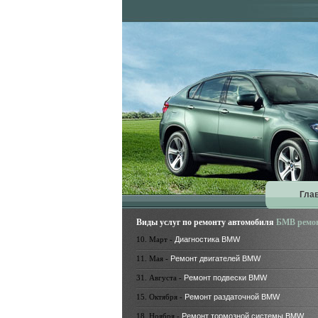
Гла
Виды услуг по ремонту автомобиля
БМВ ремо
10. Март -
Диагностика BMW
11. Мая -
Ремонт двигателей BMW
31. Августа -
Ремонт подвески BMW
15. Октября -
Ремонт раздаточной BMW
18. Ноября -
Ремонт тормозной системы BMW