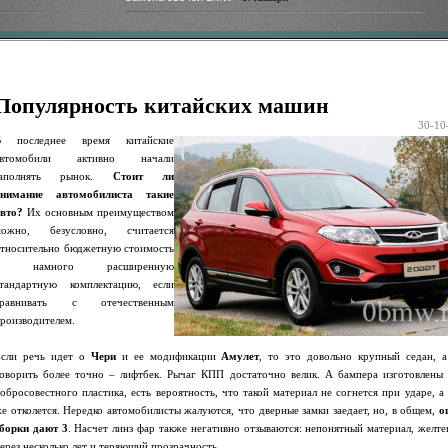
Популярность китайских машин
30-10
В последнее время китайские
автомобили активно начали
заполнять рынок.
Стоит ли
внимание автомобилиста такие
вто?
Их основным преимуществом
можно, безусловно, считается
тносительно бюджетную стоимость
и намного расширенную
тандартную комплектацию, если
сравнивать с отечественным
роизводителем.
Если речь идет о
Чери
и ее модификации
Амулет
, то это довольно крупный седан, а
оворить более точно – лифтбек. Рычаг КПП достаточно велик. А бампера изготовлены 
обросовестного пластика, есть вероятность, что такой материал не согнется при ударе, а
е отколется. Нередко автомобилисты жалуются, что дверные замки заедает, но, в общем,
о
борки дают 3
. Насчет линз фар также негативно отзываются: непонятный материал, желт
ерез несколько лет и теряющий прозрачность.