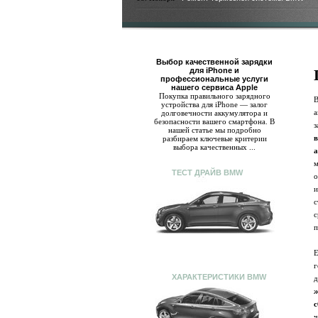
Выбор качественной зарядки
для iPhone и
профессиональные услуги
нашего сервиса Apple
Покупка правильного зарядного
устройства для iPhone — залог
долговечности аккумулятора и
безопасности вашего смартфона. В
нашей статье мы подробно
разбираем ключевые критерии
выбора качественных ...
а
ТЕСТ ДРАЙВ BMW
о
с
п
г
ХАРАКТЕРИСТИКИ BMW
д
ж
с
ч