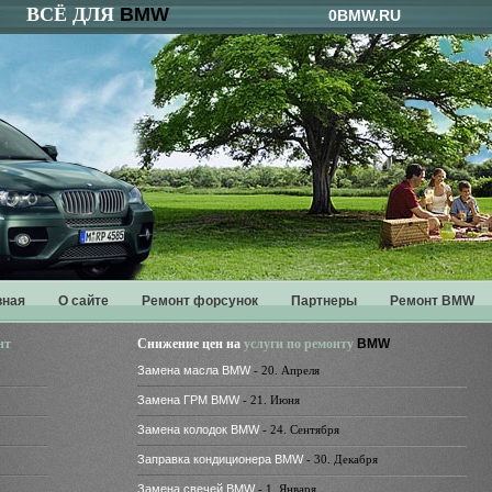
ВСЁ ДЛЯ
BMW
0BMW.RU
вная
О сайте
Ремонт форсунок
Партнеры
Ремонт BMW
нт
Снижение цен на
услуги по ремонту
BMW
Замена масла BMW
- 20. Апреля
Замена ГРМ BMW
- 21. Июня
Замена колодок BMW
- 24. Сентября
Заправка кондиционера BMW
- 30. Декабря
Замена свечей BMW
- 1. Января