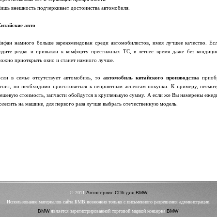
ишь внешность подчеркивает достоинства автомобиля.
итайские авто
ифан намного больше зарекомендован среди автомобилистов, имея лучшее качество. Ес
здите редко и привыкли к комфорту престижных ТС, в летнее время даже без кондици
ожно приоткрыть окно и станет намного лучше.
сли в семье отсутствует автомобиль, то
автомобиль китайского производства
приоб
тоит, но необходимо приготовиться к неприятным аспектам покупки. К примеру, несмот
ешевую стоимость, запчасти обойдутся в кругленькую сумму. А если же Вы намерены ежед
олесить на машине, для первого раза лучше выбрать отечественную модель.
© 2011
Автосервис СПб для BMW
Использование материалов сайта БМВ возможно только с письменного разрешения администрации.
BMW
является зарегистрированной торговой маркой концерна
BMW
.