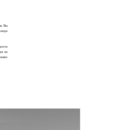
ли Вы
онера
рести
ря на
невно